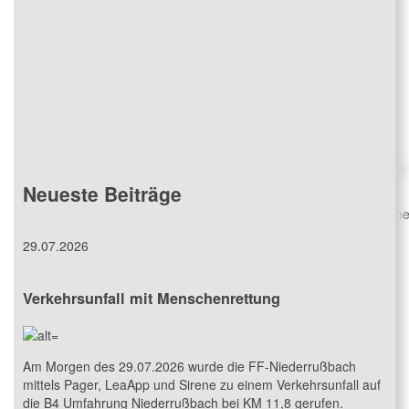
Fuhrpark
Neueste Beiträge
Erfahren Sie hier mehr über unseren aktuellen Fuhrpark ab
29.07.2026
Verkehrsunfall mit Menschenrettung
Am Morgen des 29.07.2026 wurde die FF-Niederrußbach
mittels Pager, LeaApp und Sirene zu einem Verkehrsunfall auf
die B4 Umfahrung Niederrußbach bei KM 11,8 gerufen.