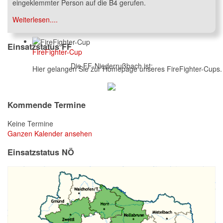
eingeklemmter Person auf die B4 gerufen.
Weiterlesen....
Einsatzstatus FF
FireFighter-Cup
Die FF-Niederrußbach ist:
Hier gelangen Sie zur Homepage unseres FireFighter-Cups.
Kommende Termine
Keine Termine
Ganzen Kalender ansehen
Einsatzstatus NÖ