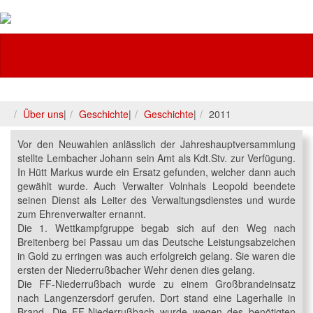
Feuerwehr
Über uns
|
Geschichte
|
Geschichte
|
2011
Vor den Neuwahlen anlässlich der Jahreshauptversammlung
stellte Lembacher Johann sein Amt als Kdt.Stv. zur Verfügung.
In Hütt Markus wurde ein Ersatz gefunden, welcher dann auch
gewählt wurde. Auch Verwalter Volnhals Leopold beendete
seinen Dienst als Leiter des Verwaltungsdienstes und wurde
zum Ehrenverwalter ernannt.
Die 1. Wettkampfgruppe begab sich auf den Weg nach
Breitenberg bei Passau um das Deutsche Leistungsabzeichen
in Gold zu erringen was auch erfolgreich gelang. Sie waren die
ersten der Niederrußbacher Wehr denen dies gelang.
Die FF-Niederrußbach wurde zu einem Großbrandeinsatz
nach Langenzersdorf gerufen. Dort stand eine Lagerhalle in
Brand. Die FF-Niederrußbach wurde wegen des benötigten