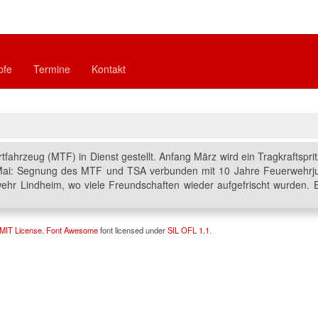
pfe
Termine
Kontakt
fahrzeug (MTF) in Dienst gestellt. Anfang März wird ein Tragkraftsp
 Mai: Segnung des MTF und TSA verbunden mit 10 Jahre Feuerwehrj
ehr Lindheim, wo viele Freundschaften wieder aufgefrischt wurden. 
MIT License.
Font Awesome
font licensed under
SIL OFL 1.1
.