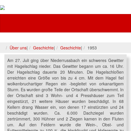
Feuerwehr
Über uns
|
Geschichte
|
Geschichte
|
1953
Am 27. Juli ging über Niederrussbach ein schweres Gewitter
mit Hagelschlag nieder. Das Gewitter begann um ca. 16 Uhr.
Der Hagelschlag dauerte 20 Minuten. Die Hagelschloßen
erreichten eine Größe von bis zu 4 cm. Mit dem Hagel fiel
wolkenbruchartiger Regen ein -begleitet von orkanartigem
Sturm. Es wurden große Teile der Ortschaft überschwemmt. In
der Ortschaft sind 3 Wohn- und 4 Presshäuser zum Teil
eingestürzt, 21 weitere Häuser wurden beschädigt. In 68
Kellern drang Wasser ein, von denen 17 einstürzten und 24
beschädigt wurden. Ca. 6.000 Dachziegel wurden
zertrümmert, 300 Hühner und 2 Ziegen kamen in den Fluten
um. Auf den Feldern wurde die Wein-, Obst- und
Futtermittelernte zu 100 %, die Hackfrucht und Haferernte zu