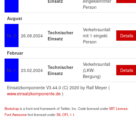
Einsatz
eingeklemmter
Person
August
Verkehrsunfall
Technischer
Nr. 2
26.08.2024
mit 1 eingekl.
Details
Einsatz
Person
Februar
Verkehrsunfall
Technischer
Nr. 1
23.02.2024
(LKW-
Details
Einsatz
Bergung)
Einsatzkomponente V3.44.0 (C) 2020 by Ralf Meyer (
www.einsatzkomponente.de
)
Bootstrap
is a front-end framework of Twitter, Inc. Code licensed under
MIT License.
Font Awesome
font licensed under
SIL OFL 1.1
.