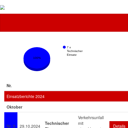
Feuerwehr
7 x
Technischer
Einsatz
100%
Nr.
Einsatzberichte 2024
Oktober
Verkehrsunfall
Technischer
mit
Nr. 3
29.10.2024
Details