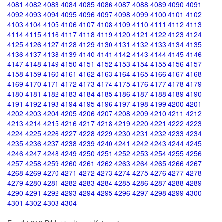
4081
4082
4083
4084
4085
4086
4087
4088
4089
4090
4091
4092
4093
4094
4095
4096
4097
4098
4099
4100
4101
4102
4103
4104
4105
4106
4107
4108
4109
4110
4111
4112
4113
4114
4115
4116
4117
4118
4119
4120
4121
4122
4123
4124
4125
4126
4127
4128
4129
4130
4131
4132
4133
4134
4135
4136
4137
4138
4139
4140
4141
4142
4143
4144
4145
4146
4147
4148
4149
4150
4151
4152
4153
4154
4155
4156
4157
4158
4159
4160
4161
4162
4163
4164
4165
4166
4167
4168
4169
4170
4171
4172
4173
4174
4175
4176
4177
4178
4179
4180
4181
4182
4183
4184
4185
4186
4187
4188
4189
4190
4191
4192
4193
4194
4195
4196
4197
4198
4199
4200
4201
4202
4203
4204
4205
4206
4207
4208
4209
4210
4211
4212
4213
4214
4215
4216
4217
4218
4219
4220
4221
4222
4223
4224
4225
4226
4227
4228
4229
4230
4231
4232
4233
4234
4235
4236
4237
4238
4239
4240
4241
4242
4243
4244
4245
4246
4247
4248
4249
4250
4251
4252
4253
4254
4255
4256
4257
4258
4259
4260
4261
4262
4263
4264
4265
4266
4267
4268
4269
4270
4271
4272
4273
4274
4275
4276
4277
4278
4279
4280
4281
4282
4283
4284
4285
4286
4287
4288
4289
4290
4291
4292
4293
4294
4295
4296
4297
4298
4299
4300
4301
4302
4303
4304