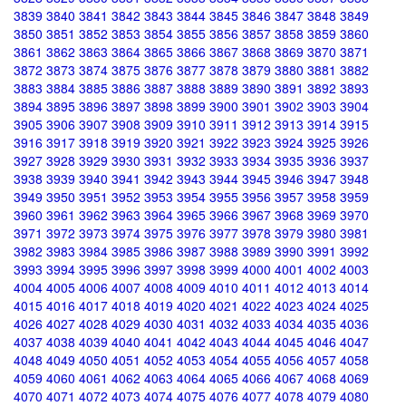
3839
3840
3841
3842
3843
3844
3845
3846
3847
3848
3849
3850
3851
3852
3853
3854
3855
3856
3857
3858
3859
3860
3861
3862
3863
3864
3865
3866
3867
3868
3869
3870
3871
3872
3873
3874
3875
3876
3877
3878
3879
3880
3881
3882
3883
3884
3885
3886
3887
3888
3889
3890
3891
3892
3893
3894
3895
3896
3897
3898
3899
3900
3901
3902
3903
3904
3905
3906
3907
3908
3909
3910
3911
3912
3913
3914
3915
3916
3917
3918
3919
3920
3921
3922
3923
3924
3925
3926
3927
3928
3929
3930
3931
3932
3933
3934
3935
3936
3937
3938
3939
3940
3941
3942
3943
3944
3945
3946
3947
3948
3949
3950
3951
3952
3953
3954
3955
3956
3957
3958
3959
3960
3961
3962
3963
3964
3965
3966
3967
3968
3969
3970
3971
3972
3973
3974
3975
3976
3977
3978
3979
3980
3981
3982
3983
3984
3985
3986
3987
3988
3989
3990
3991
3992
3993
3994
3995
3996
3997
3998
3999
4000
4001
4002
4003
4004
4005
4006
4007
4008
4009
4010
4011
4012
4013
4014
4015
4016
4017
4018
4019
4020
4021
4022
4023
4024
4025
4026
4027
4028
4029
4030
4031
4032
4033
4034
4035
4036
4037
4038
4039
4040
4041
4042
4043
4044
4045
4046
4047
4048
4049
4050
4051
4052
4053
4054
4055
4056
4057
4058
4059
4060
4061
4062
4063
4064
4065
4066
4067
4068
4069
4070
4071
4072
4073
4074
4075
4076
4077
4078
4079
4080