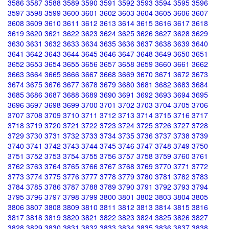
3586
3587
3588
3589
3590
3591
3592
3593
3594
3595
3596
3597
3598
3599
3600
3601
3602
3603
3604
3605
3606
3607
3608
3609
3610
3611
3612
3613
3614
3615
3616
3617
3618
3619
3620
3621
3622
3623
3624
3625
3626
3627
3628
3629
3630
3631
3632
3633
3634
3635
3636
3637
3638
3639
3640
3641
3642
3643
3644
3645
3646
3647
3648
3649
3650
3651
3652
3653
3654
3655
3656
3657
3658
3659
3660
3661
3662
3663
3664
3665
3666
3667
3668
3669
3670
3671
3672
3673
3674
3675
3676
3677
3678
3679
3680
3681
3682
3683
3684
3685
3686
3687
3688
3689
3690
3691
3692
3693
3694
3695
3696
3697
3698
3699
3700
3701
3702
3703
3704
3705
3706
3707
3708
3709
3710
3711
3712
3713
3714
3715
3716
3717
3718
3719
3720
3721
3722
3723
3724
3725
3726
3727
3728
3729
3730
3731
3732
3733
3734
3735
3736
3737
3738
3739
3740
3741
3742
3743
3744
3745
3746
3747
3748
3749
3750
3751
3752
3753
3754
3755
3756
3757
3758
3759
3760
3761
3762
3763
3764
3765
3766
3767
3768
3769
3770
3771
3772
3773
3774
3775
3776
3777
3778
3779
3780
3781
3782
3783
3784
3785
3786
3787
3788
3789
3790
3791
3792
3793
3794
3795
3796
3797
3798
3799
3800
3801
3802
3803
3804
3805
3806
3807
3808
3809
3810
3811
3812
3813
3814
3815
3816
3817
3818
3819
3820
3821
3822
3823
3824
3825
3826
3827
3828
3829
3830
3831
3832
3833
3834
3835
3836
3837
3838