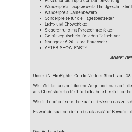
Pokale für die Top 3 der Damenwertung
Wanderpreis Hauptbewerb: Handgeschnitzter H
Wanderpreis Damenbewerb
Sonderpreise für die Tagesbestzeiten
Licht- und Showeffekte
Siegerehrung mit Pyrotechnikeffekten
Getränkegutschein für jeden Teilnehmer
Nenngeld: € 20.- / pro Feuerwehr
AFTER-SHOW-PARTY
ANMELDES
Unser 13. FireFighter-Cup in Niederrußbach vom 08.0
Wir möchten uns auf diesem Wege nochmals bei alle
aus Oberösterreich für ihre Teilnahme herzlich beda
Wir sind darüber sehr dankbar und wissen das zu sc
Es war ein spannender und spektakulärer Bewerb mit
Das Endergebnis: